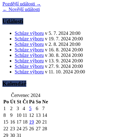
Pozdější události
→
←
Novější události
Události
Schůze výboru
v 5. 7. 2024 20:00
Schůze výboru
v 19. 7. 2024 20:00
Schůze výboru
v 2. 8. 2024 20:00
Schůze výboru
v 16. 8. 2024 20:00
Schůze výboru
v 30. 8. 2024 20:00
Schůze výboru
v 13. 9. 2024 20:00
Schůze výboru
v 27. 9. 2024 20:00
Schůze výboru
v 11. 10. 2024 20:00
Kalendář
Červenec 2024
Po
Út
St
Čt
Pá
So
Ne
1
2
3
4
5
6
7
8
9
10
11
12
13
14
15
16
17
18
19
20
21
22
23
24
25
26
27
28
29
30
31