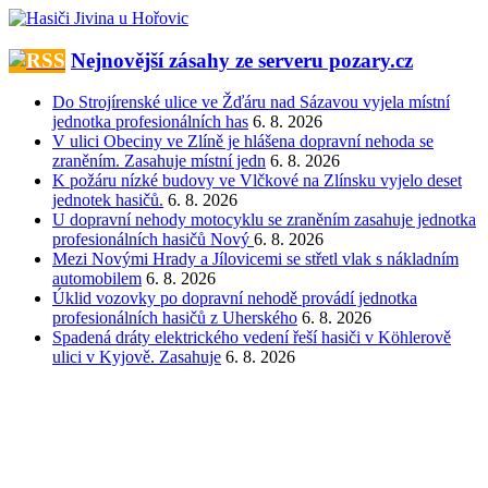
Přeskočit
na
obsah
Nejnovější zásahy ze serveru pozary.cz
Do Strojírenské ulice ve Žďáru nad Sázavou vyjela místní
jednotka profesionálních has
6. 8. 2026
V ulici Obeciny ve Zlíně je hlášena dopravní nehoda se
zraněním. Zasahuje místní jedn
6. 8. 2026
K požáru nízké budovy ve Vlčkové na Zlínsku vyjelo deset
jednotek hasičů.
6. 8. 2026
U dopravní nehody motocyklu se zraněním zasahuje jednotka
profesionálních hasičů Nový
6. 8. 2026
Mezi Novými Hrady a Jílovicemi se střetl vlak s nákladním
automobilem
6. 8. 2026
Úklid vozovky po dopravní nehodě provádí jednotka
profesionálních hasičů z Uherského
6. 8. 2026
Spadená dráty elektrického vedení řeší hasiči v Köhlerově
ulici v Kyjově. Zasahuje
6. 8. 2026