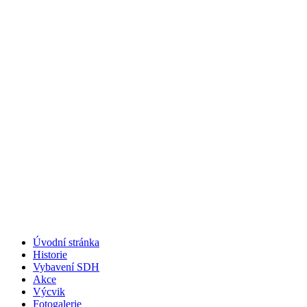
Úvodní stránka
Historie
Vybavení SDH
Akce
Výcvik
Fotogalerie