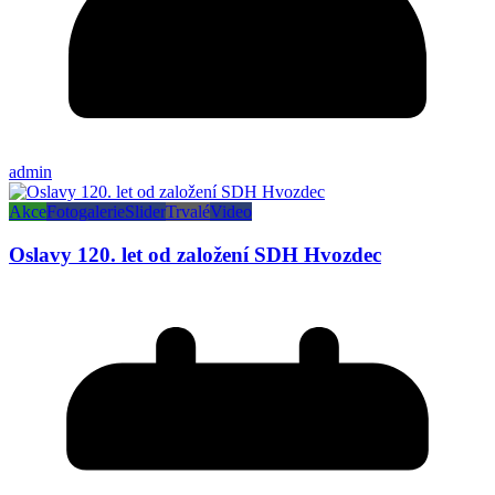
admin
Akce
Fotogalerie
Slider
Trvalé
Video
Oslavy 120. let od založení SDH Hvozdec