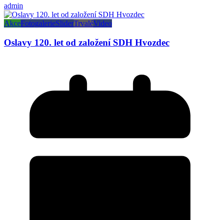
admin
Akce
Fotogalerie
Slider
Trvalé
Video
Oslavy 120. let od založení SDH Hvozdec