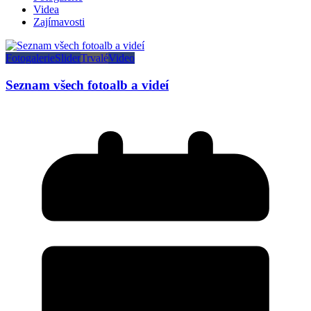
Videa
Zajímavosti
Fotogalerie
Slider
Trvalé
Video
Seznam všech fotoalb a videí