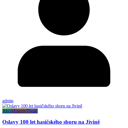
admin
Akce
Historie
Trvalé
Oslavy 100 let hasičského sboru na Jivině