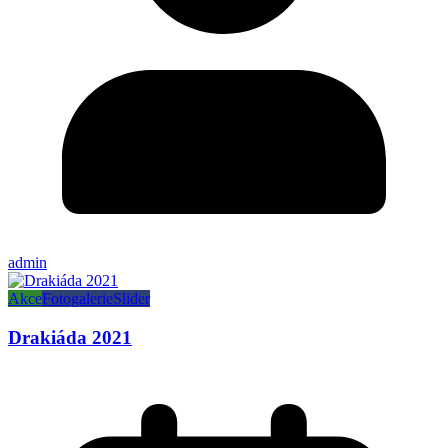
admin
Akce
Fotogalerie
Slider
Drakiáda 2021