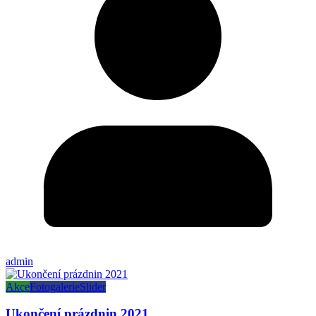
admin
Akce
Fotogalerie
Slider
Ukončení prázdnin 2021