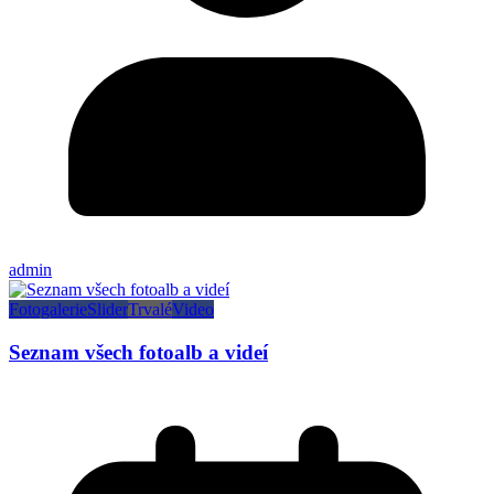
admin
Fotogalerie
Slider
Trvalé
Video
Seznam všech fotoalb a videí