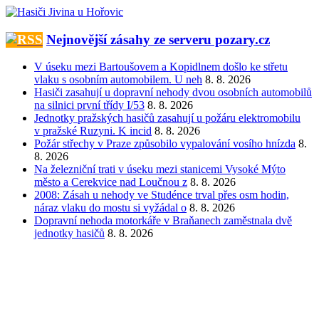
Přeskočit
na
obsah
Nejnovější zásahy ze serveru pozary.cz
V úseku mezi Bartoušovem a Kopidlnem došlo ke střetu
vlaku s osobním automobilem. U neh
8. 8. 2026
Hasiči zasahují u dopravní nehody dvou osobních automobilů
na silnici první třídy I/53
8. 8. 2026
Jednotky pražských hasičů zasahují u požáru elektromobilu
v pražské Ruzyni. K incid
8. 8. 2026
Požár střechy v Praze způsobilo vypalování vosího hnízda
8.
8. 2026
Na železniční trati v úseku mezi stanicemi Vysoké Mýto
město a Cerekvice nad Loučnou z
8. 8. 2026
2008: Zásah u nehody ve Studénce trval přes osm hodin,
náraz vlaku do mostu si vyžádal o
8. 8. 2026
Dopravní nehoda motorkáře v Braňanech zaměstnala dvě
jednotky hasičů
8. 8. 2026