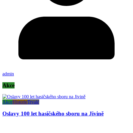
admin
Akce
Akce
Historie
Trvalé
Oslavy 100 let hasičského sboru na Jivině