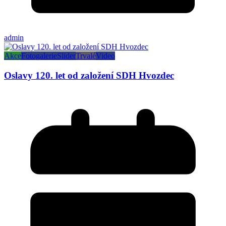
admin
Akce
Fotogalerie
Slider
Trvalé
Video
Oslavy 120. let od založení SDH Hvozdec