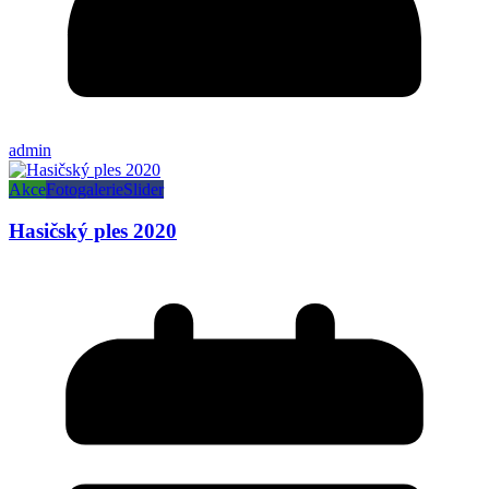
admin
Akce
Fotogalerie
Slider
Hasičský ples 2020