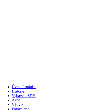
Úvodní stránka
Historie
Vybavení SDH
Akce
Výcvik
Fotogalerie