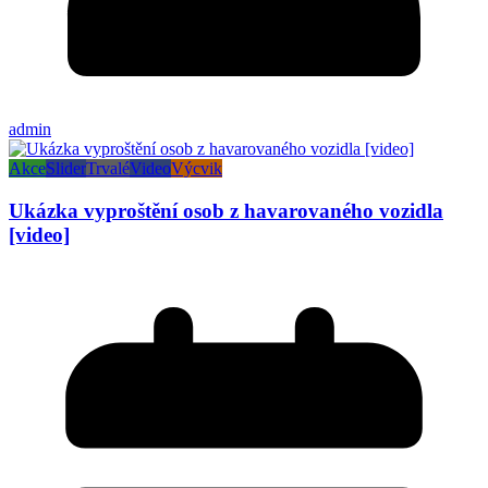
admin
Akce
Slider
Trvalé
Video
Výcvik
Ukázka vyproštění osob z havarovaného vozidla
[video]